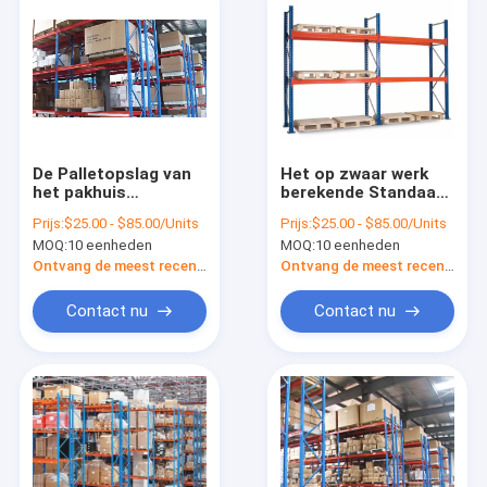
De Palletopslag van
Het op zwaar werk
het pakhuis
berekende Standaard
Industrieel Selectief
Selectieve Pallet
Prijs:
$25.00 - $85.00/Units
Prijs:
$25.00 - $85.00/Units
Staal het Rekken
Rekken voor
MOQ:
10 eenheden
MOQ:
10 eenheden
Systeem
Pakhuisopslag
Ontvang de meest recente Prijs
Ontvang de meest recente Prijs
Contact nu
Contact nu
Huis
Producten
Ongeveer ons