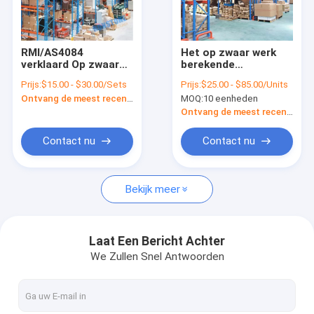
Fabrieksreis
Kwaliteitscontrole
RMI/AS4084
Het op zwaar werk
verklaard Op zwaar
berekende
Contacteer ons
werk berekend
Standaardsysteem
Prijs:
$15.00 - $30.00/Sets
Prijs:
$25.00 - $85.00/Units
industrieel de
van het de Opslagrek
Ontvang de meest recente Prijs
MOQ:
10 eenheden
Palletrek van de
van de Traan
Nieuws
Pakhuisopslag
Selectieve Pallet
Ontvang de meest recente Prijs
Gevallen
Contact nu
Contact nu
Bekijk meer
Staalpallet het Rekken
Het radiopendelpallet Rekken
Laat Een Bericht Achter
We Zullen Snel Antwoorden
Het selectieve Pallet Rekken
Aandrijving in Pallet het Rekken