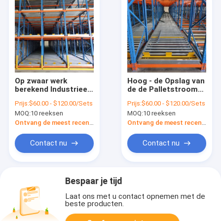
Op zwaar werk
Hoog - de Opslag van
berekend Industrieel
de de Palletstroom
de Stroomopslag van
van het
Prijs:
$60.00 - $120.00/Sets
Prijs:
$60.00 - $120.00/Sets
de Pakhuispallet het
dichtheidspakhuis
MOQ:
10 reeksen
MOQ:
10 reeksen
Rekken Systeem
het Rekken Systeem
met Hoog rendement
Ontvang de meest recente Prijs
Ontvang de meest recente Prijs
Contact nu
Contact nu
Bespaar je tijd
Laat ons met u contact opnemen met de
beste producten.