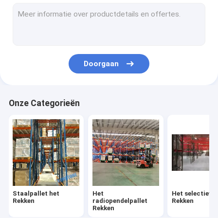
Het dubbele Diepe Pallet Rekken
Zeer het Smalle Doorgangpallet Rekken
Duw het Achterpallet Rekken
Doorgaan
Het industriële Opslag Rekken
Het Rek van de palletstroom
Onze Categorieën
Het Rek van de kartonstroom
Staalpallet het
Het
Het selectieve 
Rekken
radiopendelpallet
Rekken
Rekken