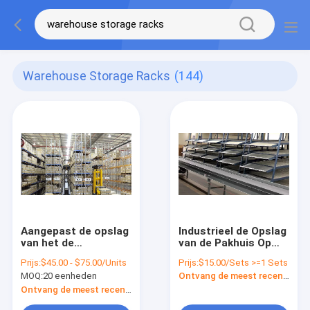
Warehouse Storage Racks
(144)
Aangepast de opslag
Industrieel de Opslag
van het de
van de Pakhuis Op
stroompakhuis van
zwaar werk berekend
Prijs:
$45.00 - $75.00/Units
Prijs:
$15.00/Sets >=1 Sets
de staalpallet het
Pallet het Rekken
MOQ:
20 eenheden
Ontvang de meest recente Prijs
rekken systeem
Systeem
Ontvang de meest recente Prijs