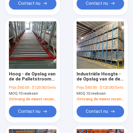
Contact nu
Contact nu
Hoog - de Opslag van
Industriële Hoogte -
de de Palletstroom
de Opslag van de de
van het
Palletstroom van het
Prijs:
$60.00 - $120.00/Sets
Prijs:
$60.00 - $120.00/Sets
dichtheidspakhuis
dichtheidspakhuis
MOQ:
10 reeksen
MOQ:
10 reeksen
het Rekken Systeem
het Rekken Systeem
Ontvang de meest recente Prijs
Ontvang de meest recente Prijs
Contact nu
Contact nu