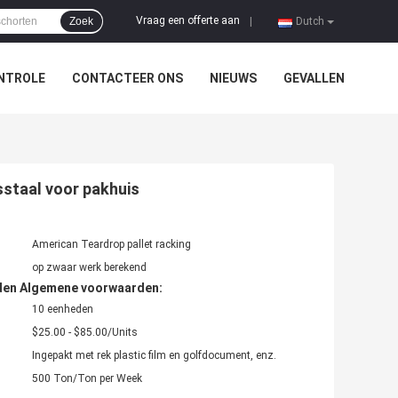
Vraag een offerte aan
Zoek
|
Dutch
NTROLE
CONTACTEER ONS
NIEUWS
GEVALLEN
sstaal voor pakhuis
American Teardrop pallet racking
op zwaar werk berekend
den Algemene voorwaarden:
10 eenheden
$25.00 - $85.00/Units
Ingepakt met rek plastic film en golfdocument, enz.
500 Ton/Ton per Week