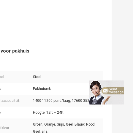
l voor pakhuis
aal:
Staal
k:
Pakhuisrek
tscapaciteit:
1400-11200 pond/laag, 17600-352
:
Hoogte: 12ft ~ 24ft
Groen, Oranje, Grijs, Geel, Blauw, Rood,
tkleur:
Geel, enz.