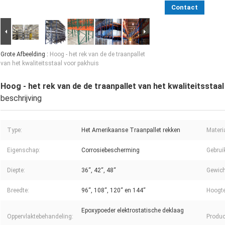
Contact
Grote Afbeelding :
Hoog - het rek van de de traanpallet
van het kwaliteitsstaal voor pakhuis
Hoog - het rek van de de traanpallet van het kwaliteitsstaa
beschrijving
Type:
Het Amerikaanse Traanpallet rekken
Materi
Eigenschap:
Corrosiebescherming
Gebrui
Diepte:
36“, 42“, 48“
Gewich
Breedte:
96“, 108“, 120“ en 144“
Hoogte
Epoxypoeder elektrostatische deklaag
Oppervlaktebehandeling:
Produc