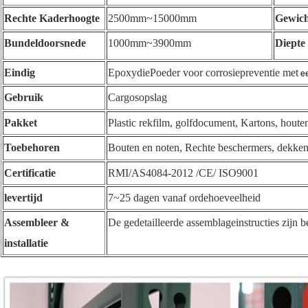
Rechte Kaderhoogte
2500mm~15000mm
Gewich
Bundeldoorsnede
1000mm~3900mm
Diepte
Eindig
EpoxydiePoeder voor corrosiepreventie met
ee
Gebruik
Cargosopslag
Pakket
Plastic rekfilm, golfdocument, Kartons, houten
Toebehoren
Bouten en noten, Rechte beschermers, dekken
Certificatie
RMI/AS4084-2012 /CE/ ISO9001
levertijd
7~25 dagen vanaf ordehoeveelheid
Assembleer &
De gedetailleerde assemblageinstructies zijn 
installatie