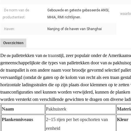
De norm van de
Gebouwde en geteste gebaseerde ANSI,
waarbo
productentest:
MHIA, RMI richtlijnen.
Haven:
Nanjing of de haven van Shanghai
Overzichten
De
palletrekken van
traan
stijl, zeer populair onder de Amerikaan
de
de
gemeenschappelijkste die types van palletrekken door van
pakhuisop
de
de traanpallet is een andere naam voor broodje gevormd selectief palle
vervaardigd (omdat de gaten op de kolom van recht als een traan gesta
horizontale ladingsstralen die op zijn plaats door klemmen op te ze
traanconfiguraties snel kunnen worden verwijderd, kunnen de planken
worden versterkt om verschillende gewichten te dragen om diverse ladi
Naam
Pakhuisrek
Materi
Plankenniveaus
2~15 rijen per het opschorten van
Kleur
eenheid