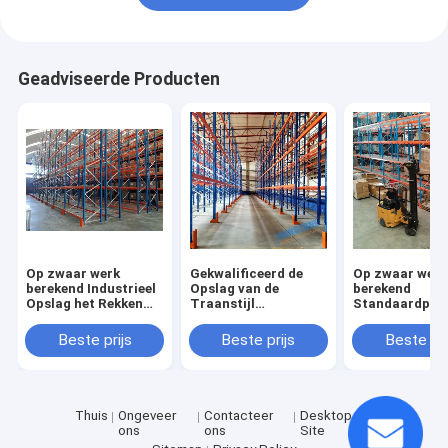
Geadviseerde Producten
Op zwaar werk
Gekwalificeerd de
Op zwaar werk
berekend Industrieel
Opslag van de
berekend
Opslag het Rekken
Traanstijl
Standaardpall
Pakhuis
Industrieel het
Opschortend h
Opschortend het
Rekken Staal
Rekken Systee
Beste prijs
Beste prijs
Beste pri
Rekken Systeem
Sterke
Duurzaamheid
Thuis
Ongeveer
Contacteer
Desktop
ons
ons
Site