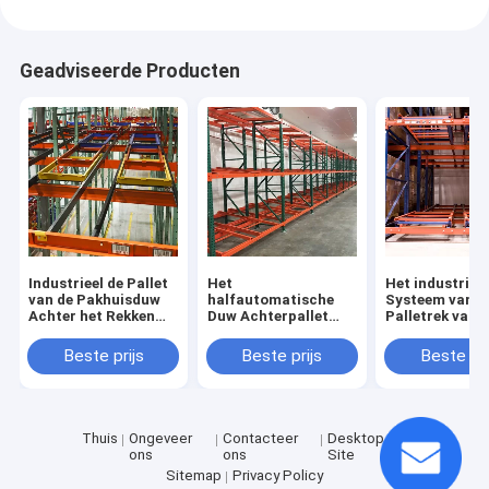
Geadviseerde Producten
Industrieel de Pallet
Het
Het industriël
van de Pakhuisduw
halfautomatische
Systeem van h
Achter het Rekken
Duw Achterpallet
Palletrek van 
Opslagsysteem
Rekken voor Hoogte -
Pakhuisduw A
dichtheidsopslag
met Hoogte -
Beste prijs
Beste prijs
Beste pri
dichtheidscapa
Thuis
Ongeveer
Contacteer
Desktop
ons
ons
Site
Sitemap
Privacy Policy