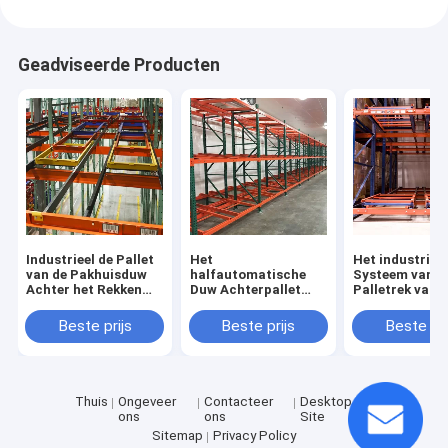
Geadviseerde Producten
Industrieel de Pallet
Het
Het industriël
van de Pakhuisduw
halfautomatische
Systeem van h
Achter het Rekken
Duw Achterpallet
Palletrek van 
Opslagsysteem
Rekken voor Hoogte -
Pakhuisduw A
dichtheidsopslag
met Hoogte -
Beste prijs
Beste prijs
Beste pri
dichtheidscapa
Thuis
Ongeveer
Contacteer
Desktop
ons
ons
Site
Sitemap
Privacy Policy